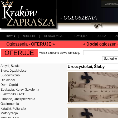
ZAPRAS
- OGŁOSZENIA
|
|
|
|
|
FIRMY ►
NOCLEGI
RESTAURACJE
PRZYJĘCIA
URODA
Z
Ogłoszenia -
OFERUJĘ »
+ Dodaj
ogłoszeni
OFERUJĘ
Wpisz szukane słowo lub frazę.
Antyki, Sztuka
Uroczystości, Śluby
Biuro, Języki obce
Budownictwo
Dla dzieci
Dom, Ogród
Edukacja, Kursy, Szkolenia
Elektronika i AGD
Finanse, Ubezpieczenia
Gastronomia
Książki, Poligrafia
Motoryzacja