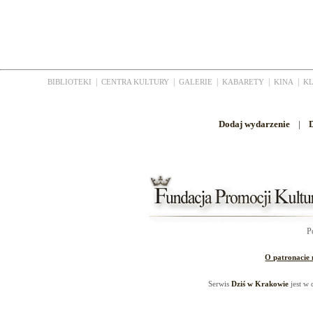
|
|
|
|
|
BIBLIOTEKI
CENTRA KULTURY
GALERIE
KABARETY
KINA
K
Dodaj wydarzenie
|
D
P
O patronacie
Serwis
Dziś w Krakowie
jest w 