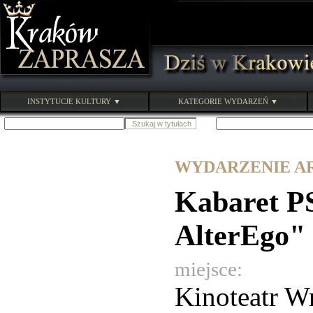
INSTYTUCJE KULTURY ▼
KATEGORIE WYDARZEŃ ▼
WYDARZENIE ARC
Kabaret PS
AlterEgo" 
miejsce:
Kinoteatr W