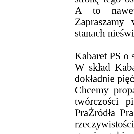
A to nawet
Zapraszamy w
stanach nieśw
Kabaret PS o 
W skład Kaba
dokładnie pię
Chcemy propa
twórczości p
PraŻródła Pra
rzeczywistoś