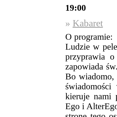
19:00
»
Kabaret
O programie:
Ludzie w pel
przyprawia o
zapowiada św.
Bo wiadomo, ż
świadomości 
kieruje nami 
Ego i AlterEg
stronę tego o