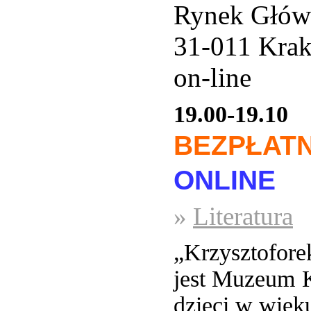
Rynek Głów
31-011 Kra
on-line
19.00-19.10
BEZPŁAT
ONLINE
»
Literatura
„Krzysztofore
jest Muzeum K
dzieci w wieku