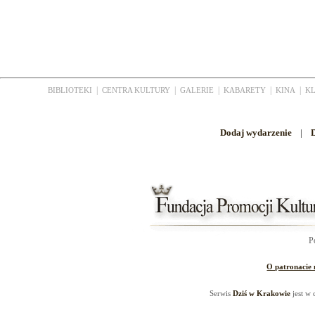
|
|
|
|
|
BIBLIOTEKI
CENTRA KULTURY
GALERIE
KABARETY
KINA
K
Dodaj wydarzenie
|
D
P
O patronacie
Serwis
Dziś w Krakowie
jest w 