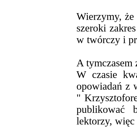
Wierzymy, że 
szeroki zakres
w twórczy i p
A tymczasem z
W czasie kwa
opowiadań z 
" Krzysztofor
publikować b
lektorzy, więc