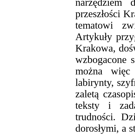
narzędziem 
przeszłości K
tematowi zw
Artykuły prz
Krakowa, dośw
wzbogacone s
można więc 
labirynty, sz
zaletą czasop
teksty i zad
trudności. D
dorosłymi, a s