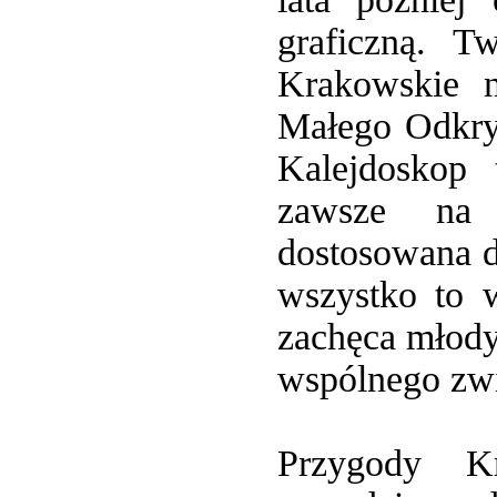
graficzną. T
Krakowskie n
Małego Odkry
Kalejdoskop 
zawsze na 
dostosowana 
wszystko to w
zachęca młody
wspólnego zw
Przygody Kr