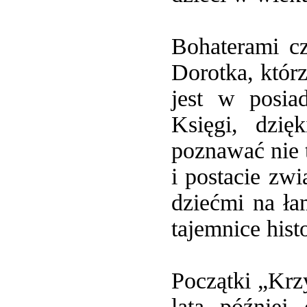
Bohaterami cz
Dorotka, któr
jest w posia
Księgi, dzię
poznawać nie t
i postacie zw
dziećmi na ł
tajemnice histo
Początki „Krz
lata później