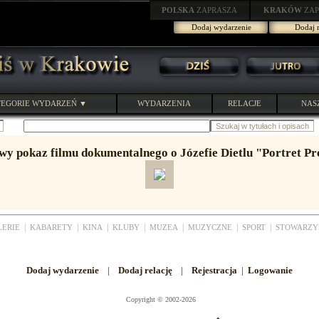
POLSKA
ZAPRASZA
KRAKÓW
ZAP
Dodaj wydarzenie
Dodaj r
EGORIE WYDARZEŃ ▼
WYDARZENIA
RELACJE
NAS
y pokaz filmu dokumentalnego o Józefie Dietlu "Portret P
|
|
|
|
|
|
|
LERIE
KABARETY
KINA
KLUBY
MUZEA
MUZYCZNE
SPORT
STOWARZY
Dodaj wydarzenie
|
Dodaj relację
|
Rejestracja
|
Logowanie
Copyright
©
2002-2026