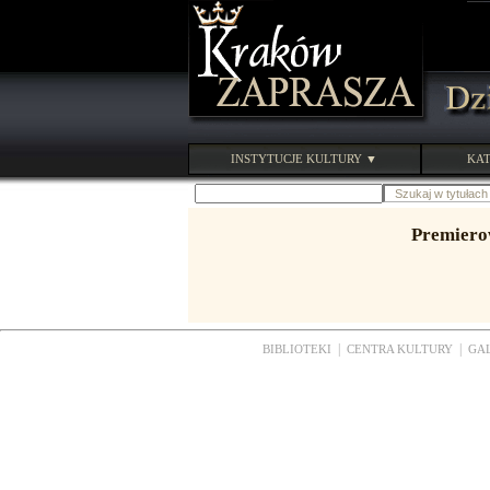
INSTYTUCJE KULTURY ▼
KAT
Premierow
|
|
BIBLIOTEKI
CENTRA KULTURY
GA