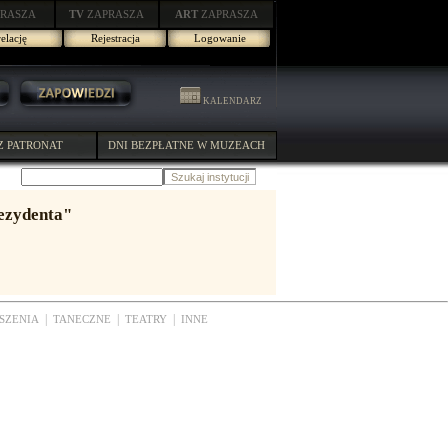
RASZA
TV
ZAPRASZA
ART
ZAPRASZA
elację
Rejestracja
Logowanie
KALENDARZ
Z PATRONAT
DNI BEZPŁATNE W MUZEACH
rezydenta"
|
|
|
SZENIA
TANECZNE
TEATRY
INNE