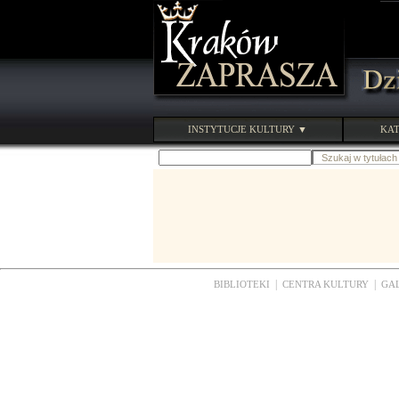
INSTYTUCJE KULTURY ▼
KAT
|
|
BIBLIOTEKI
CENTRA KULTURY
GA