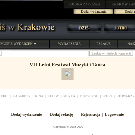
POLSKA
ZAPRASZA
KRAKÓW
ZAP
Dodaj wydarzenie
Dodaj r
EGORIE WYDARZEŃ ▼
WYDARZENIA
RELACJE
NAS
VII Letni Festiwal Muzyki i Tańca
|
|
|
|
|
|
|
LERIE
KABARETY
KINA
KLUBY
MUZEA
MUZYCZNE
SPORT
STOWARZY
Dodaj wydarzenie
|
Dodaj relację
|
Rejestracja
|
Logowanie
Copyright
©
2002-2026