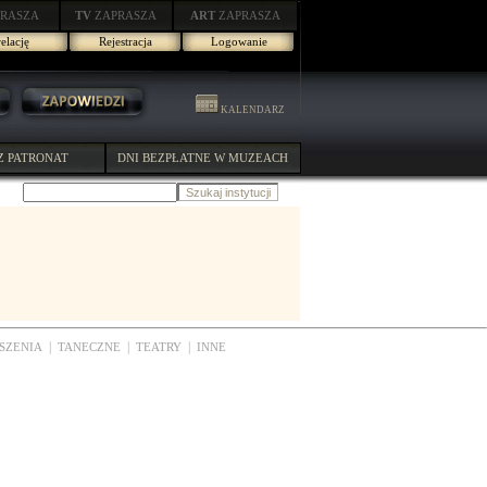
RASZA
TV
ZAPRASZA
ART
ZAPRASZA
elację
Rejestracja
Logowanie
KALENDARZ
Z PATRONAT
DNI BEZPŁATNE W MUZEACH
|
|
|
SZENIA
TANECZNE
TEATRY
INNE